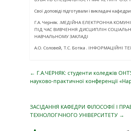
Свої доповіді підготували і викладачі кафедри 
Г.А. Черняк. .МЕДІЙНА ЕЛЕКТРОННА КОМ
ПІД ЧАС ВИВЧЕННЯ ДИСЦИПЛІН СОЦІАЛЬ
НАВЧАЛЬНОМУ ЗАКЛАДІ
А.О. Соловей, Т.С. Ботіка . ІНФОРМАЦІЙН
←
Г.А.ЧЕРНЯК: студенти коледжів ОНТ
науково-практичної конференції «Нар
ЗАСІДАННЯ КАФЕДРИ ФІЛОСОФІЇ І ПР
ТЕХНОЛОГІЧНОГО УНІВЕРСИТЕТУ
→