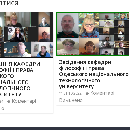
атися
Засідання кафедри
АННЯ КАФЕДРИ
філософії і права
ФІЇ І ПРАВА
Одеського національного
КОГО
технологічного
НАЛЬНОГО
університету
ЛОГІЧНОГО
Коментарі
РСИТЕТУ
31.10.2022
Вимкнено
Коментарі
24
но