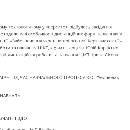
ому технологічному університеті відбулось засідання
 методологічні особливості дистанційних форм навчання» V
ії «Забезпечення якості вищої освіти». Керівник секції –
оботи та навчання ЦІКТ, к.ф.-м.н., доцент Юрій Корнієнко,
ації дистанційної роботи та навчання ЦІКТ Ірина Лісова.
++ ПІД ЧАС НАВЧАЛЬНОГО ПРОЦЕСУ Ю.С. Федченко,
НАВЧАЛЬ-
ВЧАННІ ЗДО
лубьонкова, М.Г. Брайко