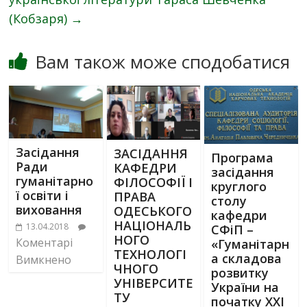
(Кобзаря)
→
Вам також може сподобатися
Засідання
ЗАСІДАННЯ
Програма
Ради
КАФЕДРИ
засідання
гуманітарно
ФІЛОСОФІЇ І
круглого
ї освіти і
ПРАВА
столу
виховання
ОДЕСЬКОГО
кафедри
НАЦІОНАЛЬ
13.04.2018
СФіП –
НОГО
Коментарі
«Гуманітарн
ТЕХНОЛОГІ
а складова
Вимкнено
ЧНОГО
розвитку
УНІВЕРСИТЕ
України на
ТУ
початку ХХІ