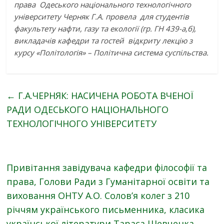
права Одеського національного технологічного
університету Черняк Г.А. провела для студентів
факультету нафти, газу та екології (гр. ГН 439-а,б),
викладачів кафедри та гостей відкриту лекцію з
курсу «Політологія» – Політична система суспільства.
←
Г.А.ЧЕРНЯК: НАСИЧЕНА РОБОТА ВЧЕНОЇ
РАДИ ОДЕСЬКОГО НАЦІОНАЛЬНОГО
ТЕХНОЛОГІЧНОГО УНІВЕРСИТЕТУ
Привітання завідувача кафедри філософії та
права, Голови Ради з Гуманітарної освіти та
виховання ОНТУ А.О. Солов’я колег з 210
річчям українського письменника, класика
української літератури Тараса Шевченка