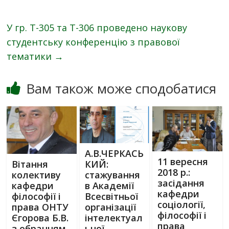
У гр. Т-305 та Т-306 проведено наукову
студентську конференцію з правової
тематики
→
Вам також може сподобатися
А.В.ЧЕРКАСЬ
11 вересня
КИЙ:
Вітання
2018 р.:
стажування
колективу
засідання
в Академії
кафедри
кафедри
Всесвітньої
філософії і
соціології,
організації
права ОНТУ
філософії і
інтелектуал
Єгорова Б.В.
права
ьної
з обранням