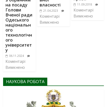
власності
на посаду
11.09.2018
Голови
Коментарі
21.04.2023
Вченої ради
Вимкнено
Коментарі
Одеського
Вимкнено
національн
ого
технологічн
ого
університет
у
06.11.2024
Коментарі
Вимкнено
НАУКОВА РОБОТА