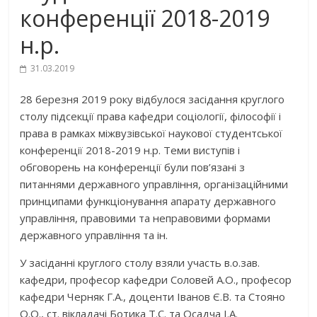
конференції 2018-2019
н.р.
31.03.2019
28 березня 2019 року відбулося засідання круглого
столу підсекції права кафедри соціології, філософії і
права в рамках міжвузівської наукової студентської
конференції 2018-2019 н.р. Теми виступів і
обговорень на конференції були пов’язані з
питаннями державного управління, організаційними
принципами функціонування апарату державного
управління, правовими та неправовими формами
державного управління та ін.
У засіданні круглого столу взяли участь в.о.зав.
кафедри, професор кафедри Соловей А.О., професор
кафедри Черняк Г.А., доценти Іванов Є.В. та Стояно
О.О., ст. вікладачі Ботика Т.С. та Осадча І.А.