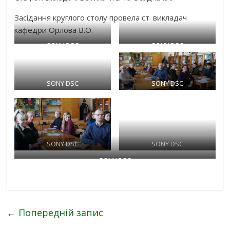
Засідання круглого столу провела ст. викладач
кафедри Орлова В.О.
SONY DSC
SONY DSC
SONY DSC
SONY DSC
SONY DSC
SONY DSC
SONY DSC
←
Попередній запис