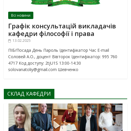
Всі новини
Графік консультацій викладачів
кафедри філософії і права
13.02.2025
ПІБ/Посада День Пароль Ідентифікатор Час E-mail
Соловей А.О., доцент Вівторок Ідентифікатор: 995 760
4717 Код доступу: 2tjU1S 13:00-14:30
solovanatoliy@gmail.com Шевченко
СКЛАД КАФЕДРИ