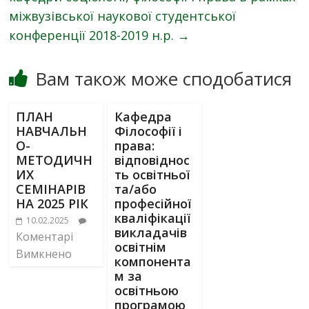
міжвузівської наукової студентської
конференції 2018-2019 н.р.
→
Вам також може сподобатися
ПЛАН
Кафедра
НАВЧАЛЬН
Філософії і
О-
права:
МЕТОДИЧН
відповіднос
ИХ
ть освітньої
СЕМІНАРІВ
та/або
НА 2025 РІК
професійної
кваліфікації
10.02.2025
викладачів
Коментарі
освітнім
Вимкнено
компонента
м за
освітньою
програмою