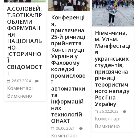
А.СОЛОВЕЙ,
Т.БОТІКА:ПР
Конференці
ОБЛЕМИ
я,
ФОРМУВАН
присвячена
Німеччина,
НЯ
25-й річниці
м. Ульм.
НАЦІОНАЛЬ
прийняття
Маніфестаці
НО-
Конституції
я
ІСТОРИЧНО
України у
українських
Ї
Фаховому
студентів,
СВІДОМОСТ
коледжі
присвячена
І
промислово
річниці
26.03.2024
ї
терористич
Коментарі
автоматики
ного нападу
та
Вимкнено
Росії на
інформацій
Україну
них
26.02.2023
технологій
Коментарі
ОНАХТ
Вимкнено
06.06.2021
Коментарі