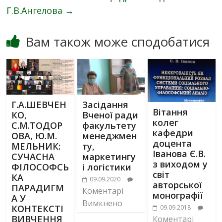
Г.В.Ангелова
→
Вам також може сподобатися
Г.А.ШЕВЧЕН
Засідання
Вітання
КО,
Вченої ради
колег
С.М.ТОДОР
факультету
кафедри
ОВА, Ю.М.
менеджмен
доцента
МЕЛЬНИК:
ту,
Іванова Є.В.
СУЧАСНА
маркетингу
з виходом у
ФІЛОСОФСЬ
і логістики
світ
КА
09.09.2020
авторської
ПАРАДИГМ
Коментарі
монографії
А У
Вимкнено
КОНТЕКСТІ
09.09.2018
ВИВЧЕННЯ
Коментарі