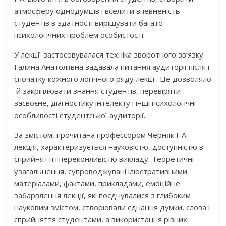
атмосферу однодумців і вселити впевненість
студентів в здатності вирішувати багато
психологічних проблем особистості.
У лекції застосовувалася техніка зворотного зв’язку.
Галина Анатоліївна задавала питання аудиторії після і
спочатку кожного логічного ряду лекції. Це дозволяло
їй закріплювати знання студентів, перевіряти
засвоєне, діагностику інтелекту і інші психологічні
особливості студентської аудиторії.
За змістом, прочитана профессором Черняк Г.А.
лекція, характеризується науковістю, доступністю в
сприйнятті і переконливістю викладу. Теоретичні
узагальнення, супроводжувані ілюстративними
матеріалами, фактами, прикладами, емоційне
забарвлення лекції, які поєднувалися з глибоким
науковим змістом, створювали єднання думки, слова і
сприйняття студентами, а використання різних