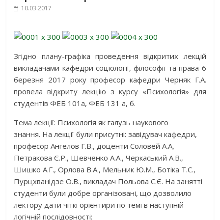
10.03.2017
Згідно плану-графіка проведення відкритих лекцій
викладачами кафедри соціології, філософії та права 6
березня 2017 року професор кафедри Черняк Г.А.
провела відкриту лекцію з курсу «Психологія» для
студентів ФЕБ 101а, ФЕБ 131 а, б.
Тема лекції: Психологія як галузь наукового
знання. На лекції були присутні: завідувач кафедри,
професор Ангелов Г.В., доценти Соловей А.А,
Петракова Є.Р., Шевченко А.А., Черкаський А.В.,
Шишко А.Г., Орлова В.А., Мельник Ю.М., Ботіка Т.С.,
Пурцхванідзе О.В., викладач Польова С.Є. На занятті
студенти були добре організовані, що дозволило
лектору дати чіткі орієнтири по темі в наступній
логічній послідовності: